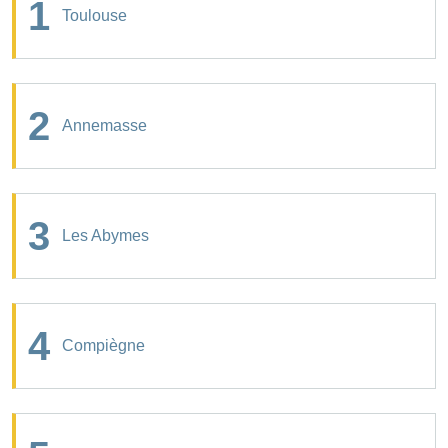
1
Toulouse
2
Annemasse
3
Les Abymes
4
Compiègne