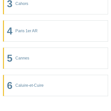
3
Cahors
4
Paris 1er AR
5
Cannes
6
Caluire-et-Cuire