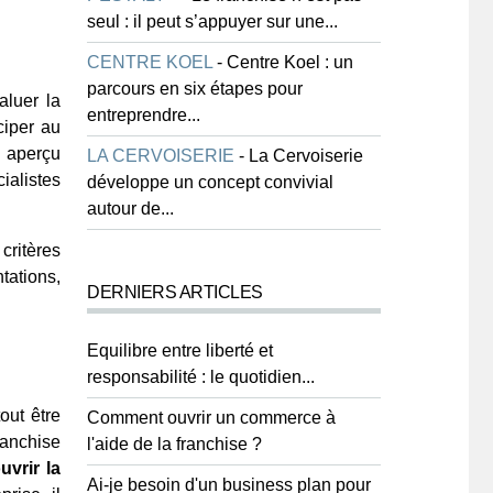
seul : il peut s’appuyer sur une...
CENTRE KOEL
-
Centre Koel : un
parcours en six étapes pour
aluer la
entreprendre...
ciper au
n aperçu
LA CERVOISERIE
-
La Cervoiserie
cialistes
développe un concept convivial
autour de...
critères
ntations,
DERNIERS ARTICLES
Equilibre entre liberté et
responsabilité : le quotidien...
out être
Comment ouvrir un commerce à
ranchise
l'aide de la franchise ?
uvrir la
Ai-je besoin d'un business plan pour