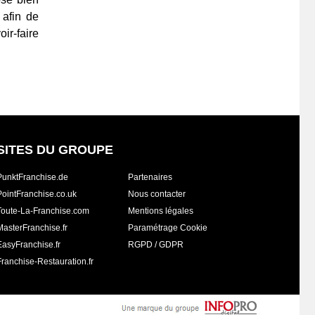
 afin de
ir-faire
SITES DU GROUPE
PunktFranchise.de
Partenaires
PointFranchise.co.uk
Nous contacter
Toute-La-Franchise.com
Mentions légales
MasterFranchise.fr
Paramétrage Cookie
EasyFranchise.fr
RGPD / GDPR
Franchise-Restauration.fr