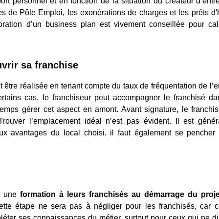
ort personnel et en fonction de la situation du créateur d’entrep
des de Pôle Emploi, les exonérations de charges et les prêts d
oration d’un business plan est vivement conseillée pour cal
vrir sa franchise
t être réalisée en tenant compte du taux de fréquentation de l’en
tains cas, le franchiseur peut accompagner le franchisé da
 temps gérer cet aspect en amont. Avant signature, le franchi
. Trouver l’emplacement idéal n’est pas évident. Il est géné
avantages du local choisi, il faut également se pencher 
nt une
formation à leurs franchisés au démarrage du proje
ette étape ne sera pas à négliger pour les franchisés, car c
léter ses connaissances du métier, surtout pour ceux qui ne d