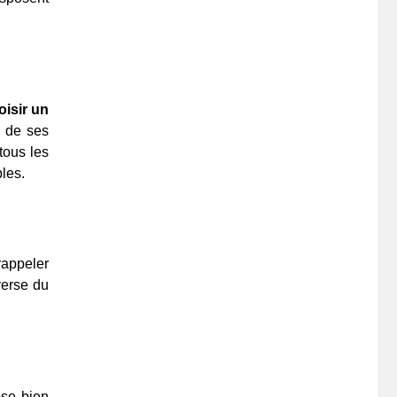
oisir un
 de ses
tous les
bles.
 rappeler
verse du
ose bien