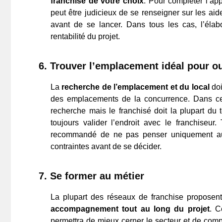
franchise de votre choix
. Pour compléter l’app
peut être judicieux de se renseigner sur les ai
avant de se lancer. Dans tous les cas, l’élab
rentabilité du projet.
6.
Trouver l’emplacement idéal pour ou
La
recherche de l’emplacement et du local
doi
des emplacements de la concurrence. Dans cer
recherche mais le franchisé doit la plupart du
toujours valider l’endroit avec le franchiseur
recommandé de ne pas penser uniquement aux 
contraintes avant de se décider.
7.
Se former au métier
La plupart des réseaux de franchise propose
accompagnement tout au long du projet
. C
permettra de mieux cerner le secteur et de comp