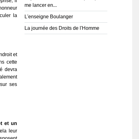
rise, il
me lancer en...
'honneur
culer la
L'enseigne Boulanger
La journée des Droits de l'Homme
droit et
ns cette
sé devra
ralement
sur ses
t et un
ela leur
isposent