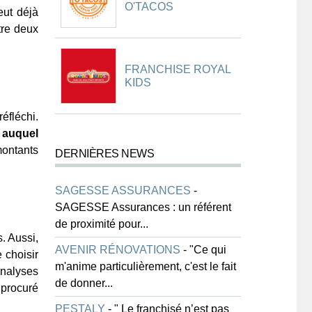
O'TACOS
eut déjà
tre deux
FRANCHISE ROYAL
KIDS
éfléchi.
e auquel
montants
DERNIÈRES NEWS
SAGESSE ASSURANCES
-
SAGESSE Assurances : un référent
de proximité pour...
. Aussi,
AVENIR RÉNOVATIONS
-
"Ce qui
 choisir
m'anime particulièrement, c'est le fait
analyses
de donner...
 procuré
PESTALY
-
" Le franchisé n’est pas