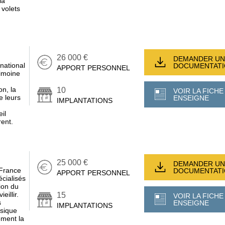
la
 volets
26 000 €
DEMANDER UN
national
DOCUMENTAT
APPORT PERSONNEL
imoine
on, la
10
VOIR LA FICHE
e leurs
ENSEIGNE
IMPLANTATIONS
il
rent.
25 000 €
DEMANDER UN
 France
DOCUMENTAT
APPORT PERSONNEL
cialisés
ion du
eillir.
15
VOIR LA FICHE
s
ENSEIGNE
IMPLANTATIONS
ysique
ement la