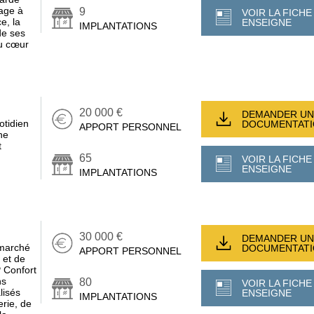
age à
9
VOIR LA FICHE
e, la
ENSEIGNE
IMPLANTATIONS
 de ses
au cœur
20 000 €
DEMANDER UN
otidien
DOCUMENTAT
APPORT PERSONNEL
ne
t
65
VOIR LA FICHE
ENSEIGNE
IMPLANTATIONS
30 000 €
DEMANDER UN
 marché
DOCUMENTAT
APPORT PERSONNEL
 et de
P Confort
ns
80
VOIR LA FICHE
lisés
ENSEIGNE
IMPLANTATIONS
rie, de