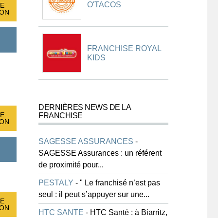
O'TACOS
E
ION
FRANCHISE ROYAL
KIDS
DERNIÈRES NEWS DE LA
E
FRANCHISE
ION
SAGESSE ASSURANCES
-
SAGESSE Assurances : un référent
de proximité pour...
PESTALY
-
" Le franchisé n’est pas
seul : il peut s’appuyer sur une...
E
ION
HTC SANTE
-
HTC Santé : à Biarritz,