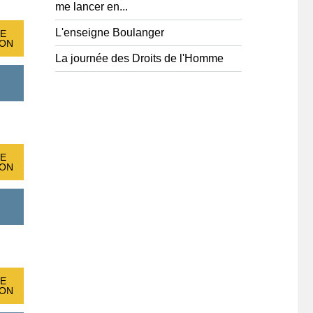
me lancer en...
L'enseigne Boulanger
E
ION
La journée des Droits de l'Homme
E
ION
E
ION