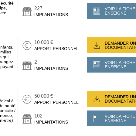
écurité
ipe,
227
VOIR LA FICHE
avec
ENSEIGNE
IMPLANTATIONS
10 000 €
DEMANDER UN
nfants,
DOCUMENTAT
APPORT PERSONNEL
milles
s qui
Changez
2
VOIR LA FICHE
appuyant
ENSEIGNE
IMPLANTATIONS
50 000 €
DEMANDER UN
édical à
DOCUMENTAT
APPORT PERSONNEL
de santé
omicile /
tinence,
102
VOIR LA FICHE
en-être)
ENSEIGNE
IMPLANTATIONS