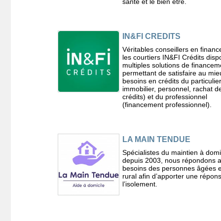
santé et le bien être.
IN&FI CREDITS
Véritables conseillers en finan
les courtiers IN&FI Crédits dis
multiples solutions de financem
permettant de satisfaire au mie
besoins en crédits du particulier
immobilier, personnel, rachat d
crédits) et du professionnel
(financement professionnel).
LA MAIN TENDUE
Spécialistes du maintien à domi
depuis 2003, nous répondons 
besoins des personnes âgées e
rural afin d’apporter une répon
l’isolement.