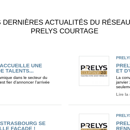
S DERNIÈRES ACTUALITÉS DU RÉSEA
PRELYS COURTAGE
PRELY
ACCUEILLE UNE
PREL
 TALENTS...
ET D
amique dans le secteur du
La conv
est fier d'annoncer l'arrivée
janvier
seuleme
Lire la
PRELY
 STRASBOURG SE
PREL
LLE FAÇADE !
RENN