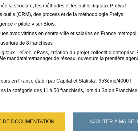
née la structure, les méthodes et les outils digitaux Prelys !
s outils (CRM), des process et de la méthodologie Prelys.
ence « pilote » sur Blois.
es avec vitrines en centre-ville et salariés en France métropoli
uverture de 8 franchises
gitaux : eDoc, ePass, création du projet collectif d’entrepris
èle mandataire/manager de réseau, ouverture la première agenc
urs en France établi par Capital et Statista : 353ème/4000 !
ns la catégorie des 11 à 50 franchisés, lors du Salon Franchis
 DE DOCUMENTATION
AJOUTER À MA SÉL