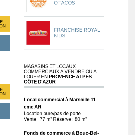
O'TACOS
E
ION
FRANCHISE ROYAL
KIDS
MAGASINS ET LOCAUX
COMMERCIAUX À VENDRE OU À
LOUER EN
PROVENCE ALPES
CÔTE D'AZUR
E
ION
Local commercial à Marseille 11
eme AR
Location pure/pas de porte
Vente : 77 m² Réserve : 80 m²
Fonds de commerce à Bouc-Bel-