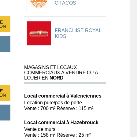
O'TACOS
E
ION
FRANCHISE ROYAL
KIDS
MAGASINS ET LOCAUX
COMMERCIAUX À VENDRE OU À
LOUER EN
NORD
E
ION
Local commercial à Valenciennes
Location pure/pas de porte
Vente : 700 m² Réserve : 115 m²
Local commercial à Hazebrouck
Vente de murs
Vente : 158 m² Réserve : 25 m²