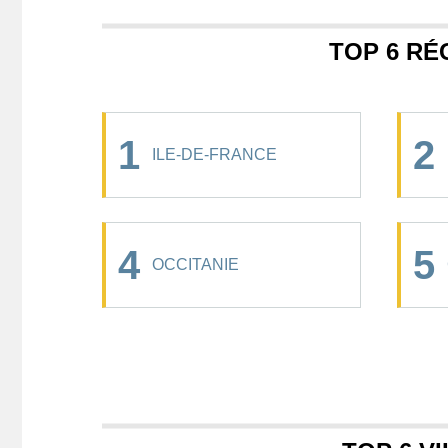
TOP 6 RÉ
1
2
ILE-DE-FRANCE
4
5
OCCITANIE