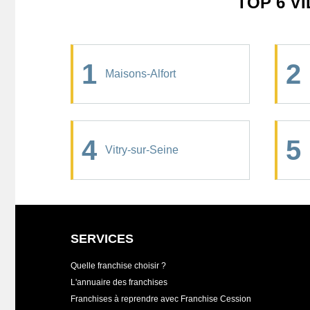
TOP 6 V
1
2
Maisons-Alfort
4
5
Vitry-sur-Seine
SERVICES
Quelle franchise choisir ?
L'annuaire des franchises
Franchises à reprendre avec Franchise Cession