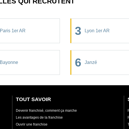
ILLES QUI RECRUTENT
3
Paris 1er AR
Lyon 1er AR
6
Bayonne
Janzé
TOUT SAVOIR
Devenir franchisé, comment ça marche
Les avantages de la franchise
Ouvrir une franchise