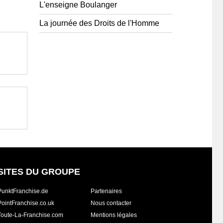
L'enseigne Boulanger
La journée des Droits de l'Homme
SITES DU GROUPE
PunktFranchise.de
Partenaires
PointFranchise.co.uk
Nous contacter
Toute-La-Franchise.com
Mentions légales