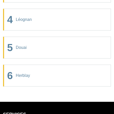
4
Léognan
5
Douai
6
Herblay