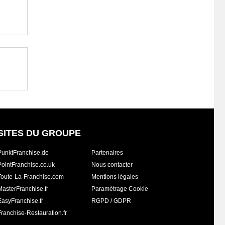
SITES DU GROUPE
PunktFranchise.de
Partenaires
PointFranchise.co.uk
Nous contacter
Toute-La-Franchise.com
Mentions légales
MasterFranchise.fr
Paramétrage Cookie
EasyFranchise.fr
RGPD / GDPR
Franchise-Restauration.fr