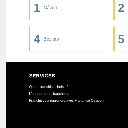
1
2
Mâcon
4
5
Béziers
SERVICES
Quelle franchise choisir ?
L'annuaire des franchises
Franchises à reprendre avec Franchise Cession