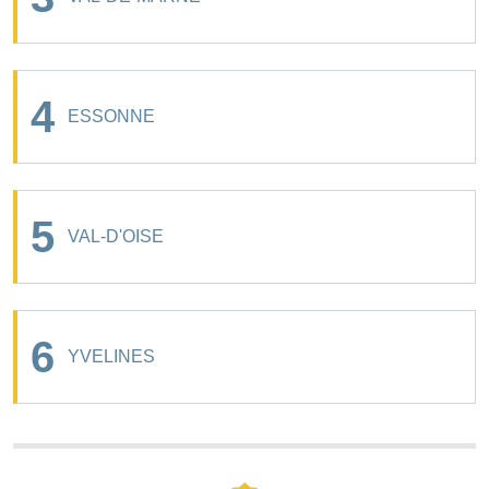
4
ESSONNE
5
VAL-D'OISE
6
YVELINES