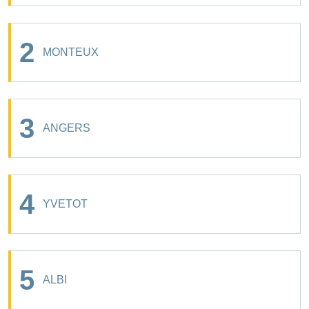
2
MONTEUX
3
ANGERS
4
YVETOT
5
ALBI