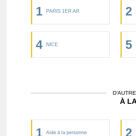
1
2
PARIS 1ER AR
4
5
NICE
D'AUTR
À L
1
2
Aide à la personne