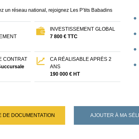
ez un réseau national, rejoignez Les P'tits Babadins
INVESTISSEMENT GLOBAL
EMENT
7 800 € TTC
E CONTRAT
CA RÉALISABLE APRÈS 2
 Succursale
ANS
190 000 € HT
 DE DOCUMENTATION
AJOUTER À MA SÉL