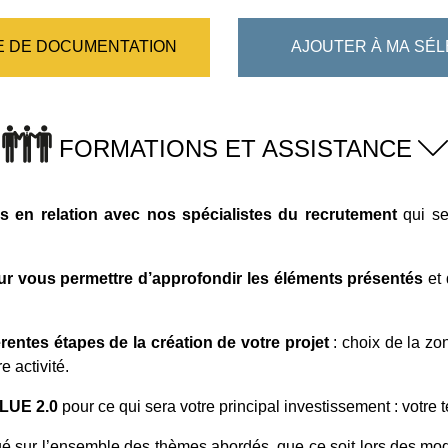
 DE DOCUMENTATION
AJOUTER À MA SÉL
FORMATIONS ET ASSISTANCE
 en relation avec nos spécialistes du recrutement
qui se
ur vous permettre d’approfondir les éléments présentés
et 
entes étapes de la création de votre projet
: choix de la zo
 activité.
BLUE 2.0
pour ce qui sera votre principal investissement : votre t
ué sur l’ensemble des thèmes abordés, que ce soit lors des modu