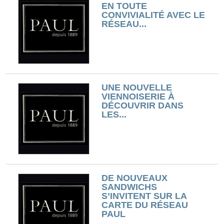
EN TOUTE
CONVIVIALITÉ AVEC LE
RÉSEAU...
UNE NOUVELLE
VIENNOISERIE À
DÉCOUVRIR DANS
LES...
DE NOUVEAUX
SANDWICHS
S’INVITENT SUR LA
CARTE DU RÉSEAU
PAUL