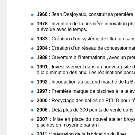
1966 :
Jean Desjoyaux, construit sa première p
1978 :
Invention de la première innovation phar
a évolué avec le temps.
1983 :
Création d’un système de filtration san
1984 :
Création d’un réseau de concessionnair
1988 :
Ouverture à l’international, avec un p
1991 :
Investissement dans un nouveau site de 
à la diminution des prix. Les réalisations pa
1992 :
Introduction au second marché de la Bo
1997 :
Première marque de piscines à la télév
2000 :
Recyclage des balles de PEHD pour réal
2006 :
Déjà plus de 300 points de vente dans 
2007 :
Mise en place du nouvel atelier broya
piscines en moyenne par an !
2011 :
Intégration de la fabrication du liner