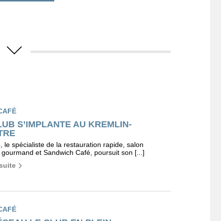
U
CAFÉ
LUB S’IMPLANTE AU KREMLIN-
TRE
 le spécialiste de la restauration rapide, salon
 gourmand et Sandwich Café, poursuit son [...]
 suite
CAFÉ