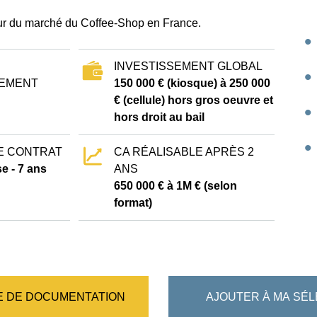
ur du marché du Coffee-Shop en France.
INVESTISSEMENT GLOBAL
EMENT
150 000 € (kiosque) à 250 000
€ (cellule) hors gros oeuvre et
hors droit au bail
E CONTRAT
CA RÉALISABLE APRÈS 2
e - 7 ans
ANS
650 000 € à 1M € (selon
format)
 DE DOCUMENTATION
AJOUTER À MA SÉL