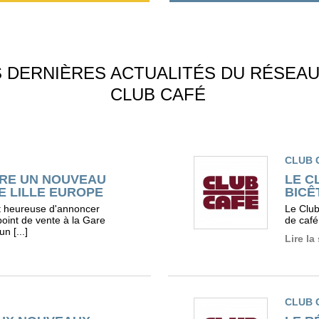
S DERNIÈRES ACTUALITÉS DU RÉSEA
CLUB CAFÉ
CLUB 
URE UN NOUVEAU
LE C
E LILLE EUROPE
BICÊ
 heureuse d'annoncer
Le Club,
oint de vente à la Gare
de café
n [...]
Lire la
CLUB 