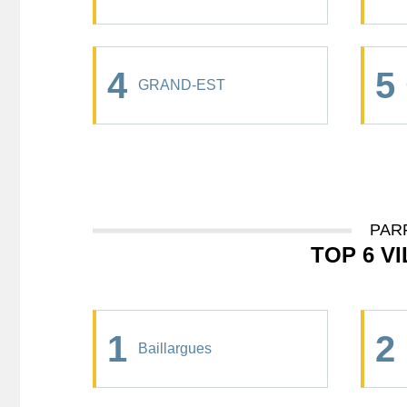
4
5
GRAND-EST
PAR
TOP 6 V
1
2
Baillargues