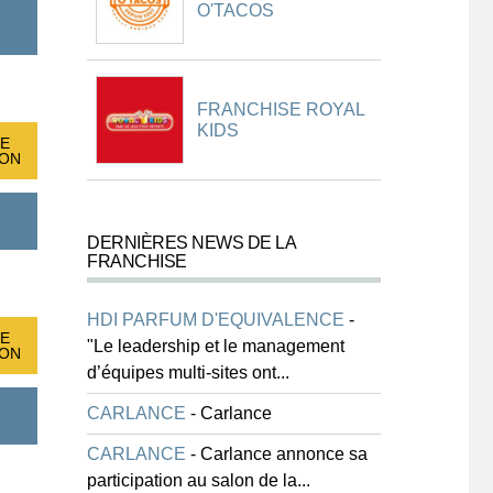
O'TACOS
FRANCHISE ROYAL
KIDS
E
ION
DERNIÈRES NEWS DE LA
FRANCHISE
HDI PARFUM D'EQUIVALENCE
-
E
"Le leadership et le management
ION
d’équipes multi-sites ont...
CARLANCE
-
Carlance
CARLANCE
-
Carlance annonce sa
participation au salon de la...