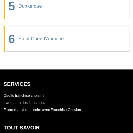
5
Dunkerque
6
Saint-Ouen-l'Aumône
SERVICES
Quelle franchise choisir ?
L'annuaire des franchises
Franchises à reprendre avec Franchise Cession
TOUT SAVOIR