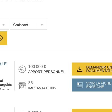
ALE
100 000 €
DEMANDER UN
DOCUMENTAT
APPORT PERSONNEL
ui
35
VOIR LA FICHE
surgelés
ENSEIGNE
IMPLANTATIONS
itants