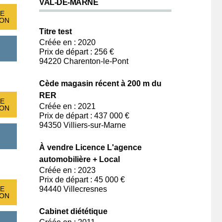
VAL-DE-MARNE
E
ION
Titre test
Créée en : 2020
Prix de départ : 256 €
94220 Charenton-le-Pont
Cède magasin récent à 200 m du
RER
E
Créée en : 2021
ION
Prix de départ : 437 000 €
94350 Villiers-sur-Marne
À vendre Licence L'agence
automobilière + Local
Créée en : 2023
Prix de départ : 45 000 €
E
94440 Villecresnes
ION
Cabinet diététique