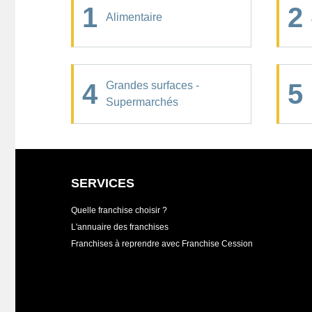
1
2
Alimentaire
4
5
Grandes surfaces -
Supermarchés
SERVICES
Quelle franchise choisir ?
L'annuaire des franchises
Franchises à reprendre avec Franchise Cession