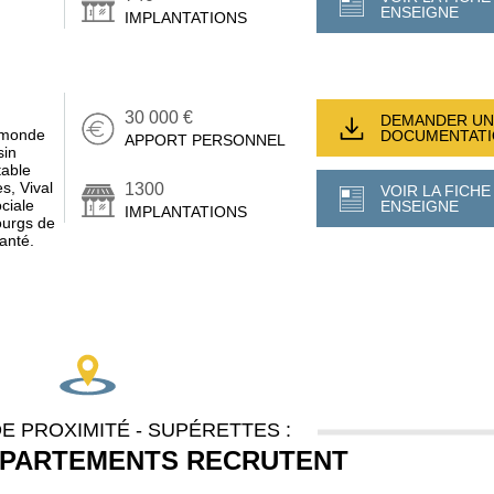
ENSEIGNE
IMPLANTATIONS
30 000 €
DEMANDER UN
u monde
DOCUMENTAT
APPORT PERSONNEL
sin
table
es, Vival
1300
VOIR LA FICHE
ciale
ENSEIGNE
IMPLANTATIONS
bourgs de
anté.
E PROXIMITÉ - SUPÉRETTES :
ÉPARTEMENTS RECRUTENT