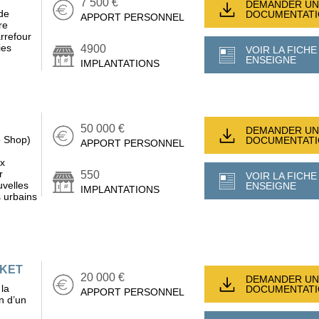
7 500 €
DEMANDER UN
de
DOCUMENTAT
APPORT PERSONNEL
re
arrefour
ies
4900
VOIR LA FICHE
ENSEIGNE
IMPLANTATIONS
50 000 €
DEMANDER UN
o Shop)
DOCUMENTAT
APPORT PERSONNEL
ux
r
550
VOIR LA FICHE
velles
ENSEIGNE
IMPLANTATIONS
 urbains
RKET
20 000 €
DEMANDER UN
 la
DOCUMENTAT
APPORT PERSONNEL
en d’un