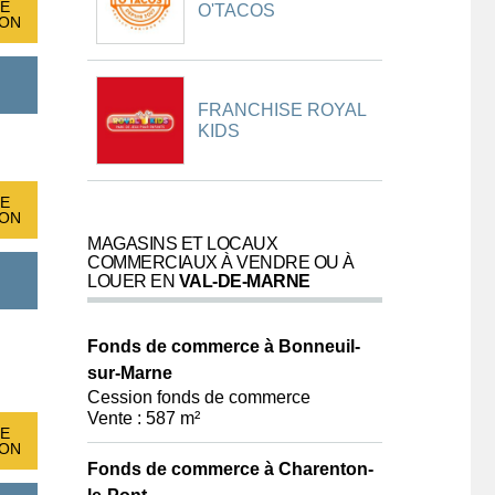
E
O'TACOS
ION
FRANCHISE ROYAL
KIDS
E
ION
MAGASINS ET LOCAUX
COMMERCIAUX À VENDRE OU À
LOUER EN
VAL-DE-MARNE
Fonds de commerce à Bonneuil-
sur-Marne
Cession fonds de commerce
Vente : 587 m²
E
ION
Fonds de commerce à Charenton-