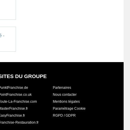
é -
SITES DU GROUPE
PunktFranchise.de
Partenaires
PointFranchise.co.uk
Nous contacter
Toute-La-Franchise.com
Mentions légales
MasterFranchise.fr
Paramétrage Cookie
EasyFranchise.fr
RGPD / GDPR
Franchise-Restauration.fr