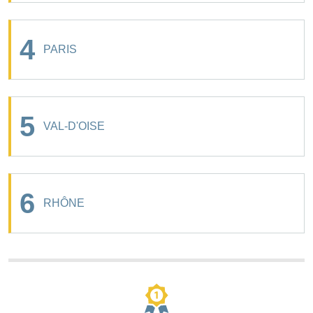
4
PARIS
5
VAL-D'OISE
6
RHÔNE