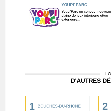
YOUPI' PARC
Youpi’Parc un concept nouveau
plaine de jeux intérieure et/ou
extérieure...
LO
D'AUTRES D
1
2
BOUCHES-DU-RHÔNE