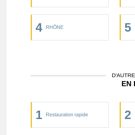
4
5
RHÔNE
D'AUTR
EN 
1
2
Restauration rapide