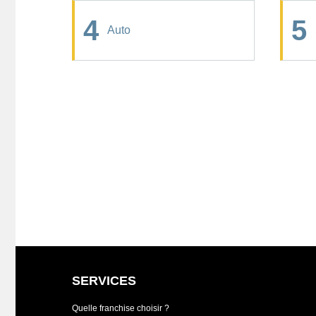
4
5
Auto
SERVICES
Quelle franchise choisir ?