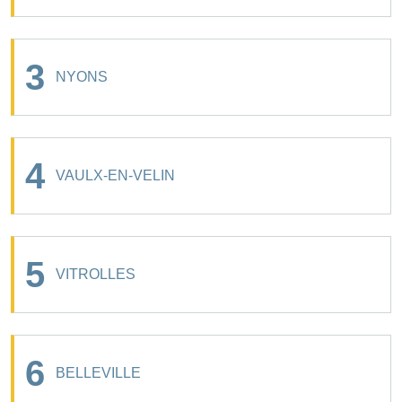
3
NYONS
4
VAULX-EN-VELIN
5
VITROLLES
6
BELLEVILLE