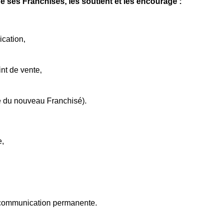
e ses Franchisés, les soutient et les encourage :
ication,
t de vente,
ite du nouveau Franchisé).
e,
 communication permanente.