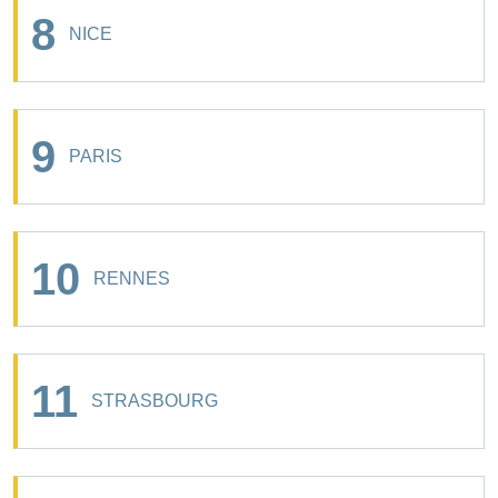
8
NICE
9
PARIS
10
RENNES
11
STRASBOURG