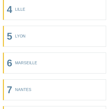
4
LILLE
5
LYON
6
MARSEILLE
7
NANTES