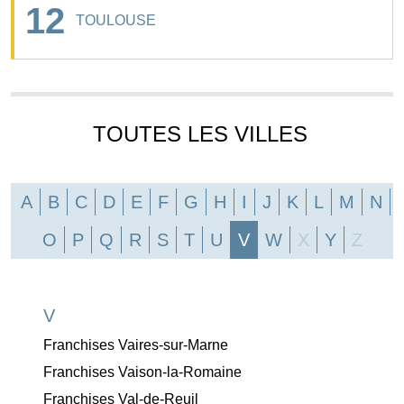
12
TOULOUSE
TOUTES LES VILLES
A
B
C
D
E
F
G
H
I
J
K
L
M
N
O
P
Q
R
S
T
U
V
W
X
Y
Z
V
Franchises Vaires-sur-Marne
Franchises Vaison-la-Romaine
Franchises Val-de-Reuil