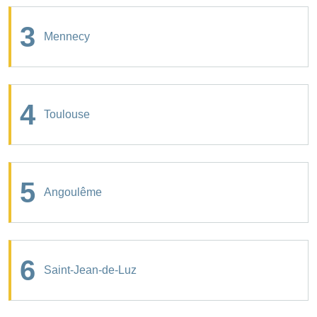
3
Mennecy
4
Toulouse
5
Angoulême
6
Saint-Jean-de-Luz