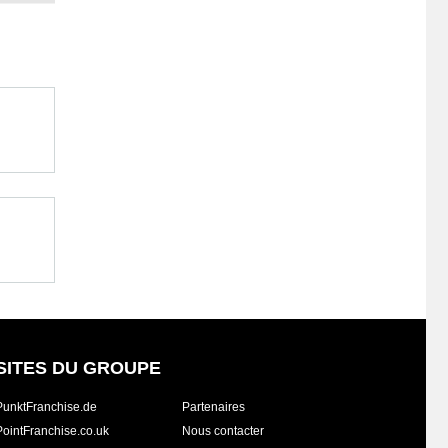
SITES DU GROUPE
PunktFranchise.de
Partenaires
PointFranchise.co.uk
Nous contacter