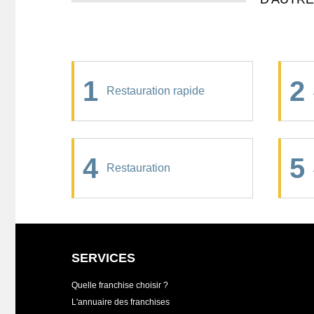
1
2
Restauration rapide
4
5
Restauration
SERVICES
Quelle franchise choisir ?
L'annuaire des franchises