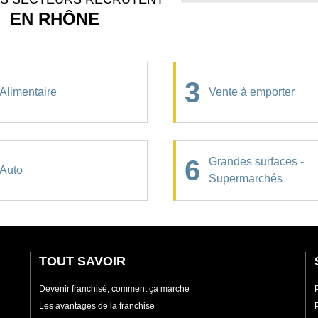
EN RHÔNE
3
Alimentaire
Vente à emporter
6
Grandes surfaces -
Auto
Supermarchés
TOUT SAVOIR
Devenir franchisé, comment ça marche
Les avantages de la franchise