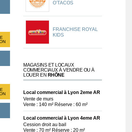
O'TACOS
FRANCHISE ROYAL
KIDS
E
ION
MAGASINS ET LOCAUX
COMMERCIAUX À VENDRE OU À
LOUER EN
RHÔNE
E
Local commercial à Lyon 2eme AR
ION
Vente de murs
Vente : 140 m² Réserve : 60 m²
Local commercial à Lyon 4eme AR
Cession droit au bail
Vente : 70 m² Réserve : 20 m²