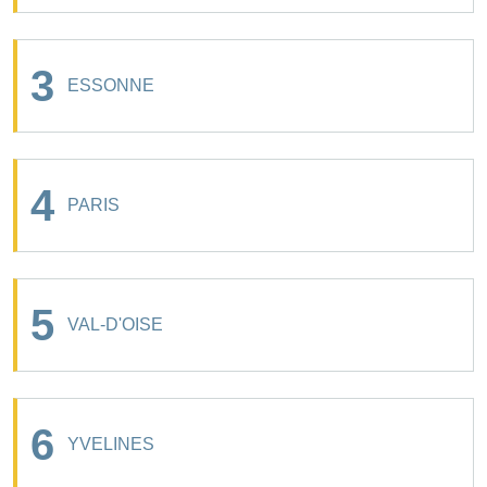
3
ESSONNE
4
PARIS
5
VAL-D'OISE
6
YVELINES