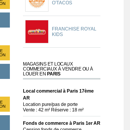
O'TACOS
ION
FRANCHISE ROYAL
KIDS
E
ION
MAGASINS ET LOCAUX
COMMERCIAUX À VENDRE OU À
LOUER EN
PARIS
Local commercial à Paris 17ème
AR
E
Location pure/pas de porte
ION
Vente : 42 m² Réserve : 18 m²
Fonds de commerce à Paris 1er AR
Cession fonds de commerce