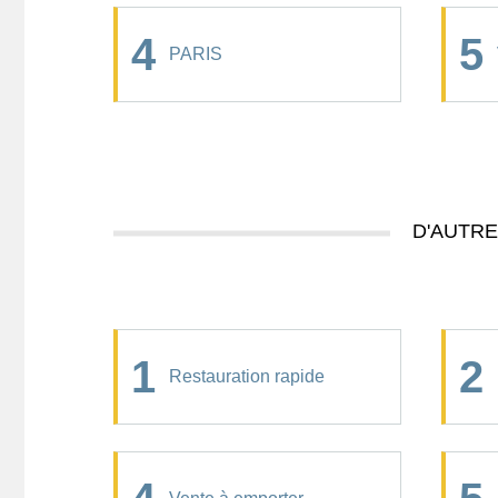
4
5
PARIS
D'AUTR
1
2
Restauration rapide