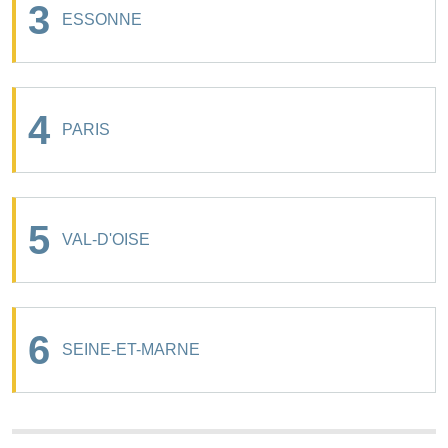
3
ESSONNE
4
PARIS
5
VAL-D'OISE
6
SEINE-ET-MARNE