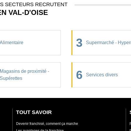
ES SECTEURS RECRUTENT
EN VAL-D'OISE
3
Alimentaire
Supermarché - Hype
6
Magasins de proximité -
Services divers
Supérettes
TOUT SAVOIR
Devenir franchisé, comment ça marche
Les avantages de la franchise