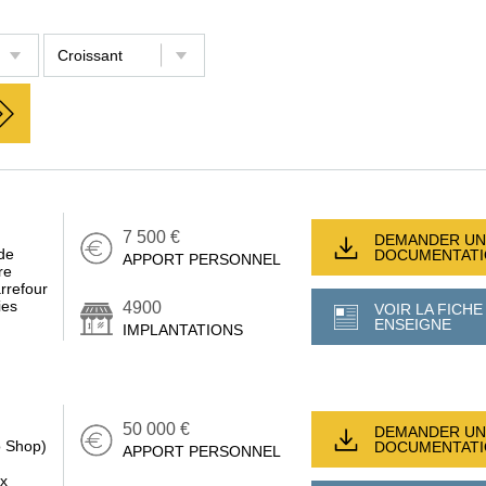
7 500 €
DEMANDER UN
de
DOCUMENTAT
APPORT PERSONNEL
re
arrefour
ies
4900
VOIR LA FICHE
ENSEIGNE
IMPLANTATIONS
50 000 €
DEMANDER UN
o Shop)
DOCUMENTAT
APPORT PERSONNEL
ux