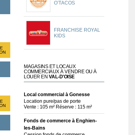
O'TACOS
FRANCHISE ROYAL
KIDS
E
ION
MAGASINS ET LOCAUX
COMMERCIAUX À VENDRE OU À
LOUER EN
VAL-D'OISE
Local commercial à Gonesse
Location pure/pas de porte
E
ION
Vente : 105 m² Réserve : 115 m²
Fonds de commerce à Enghien-
les-Bains
Cession fonds de commerce