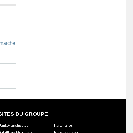
rmarché
SITES DU GROUPE
PunktFranchise.de
Partenaires
PointFranchise.co.uk
Nous contacter