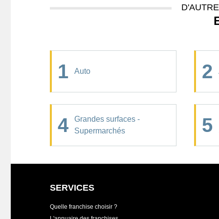
D'AUTR
1
2
Auto
4
5
Grandes surfaces -
Supermarchés
SERVICES
Quelle franchise choisir ?
L'annuaire des franchises