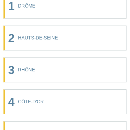
1
DRÔME
2
HAUTS-DE-SEINE
3
RHÔNE
4
CÔTE-D'OR