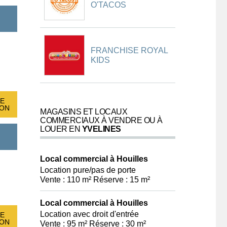
O'TACOS
FRANCHISE ROYAL
KIDS
E
ION
MAGASINS ET LOCAUX
COMMERCIAUX À VENDRE OU À
LOUER EN
YVELINES
Local commercial à Houilles
Location pure/pas de porte
Vente : 110 m² Réserve : 15 m²
Local commercial à Houilles
Location avec droit d'entrée
E
ION
Vente : 95 m² Réserve : 30 m²