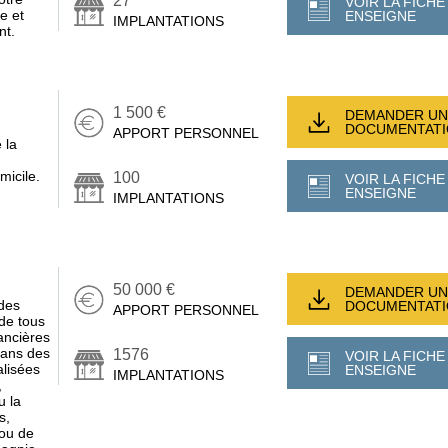
27
VOIR LA FICHE
e et
ENSEIGNE
IMPLANTATIONS
nt.
1 500 €
DEMANDER UN
DOCUMENTAT
APPORT PERSONNEL
 la
micile.
100
VOIR LA FICHE
ENSEIGNE
IMPLANTATIONS
50 000 €
DEMANDER UN
des
DOCUMENTAT
APPORT PERSONNEL
de tous
ancières
 dans des
1576
VOIR LA FICHE
alisées
ENSEIGNE
IMPLANTATIONS
,
u la
s,
 ou de