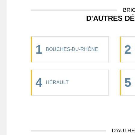
BRI
D'AUTRES D
1
2
BOUCHES-DU-RHÔNE
4
5
HÉRAULT
D'AUTR