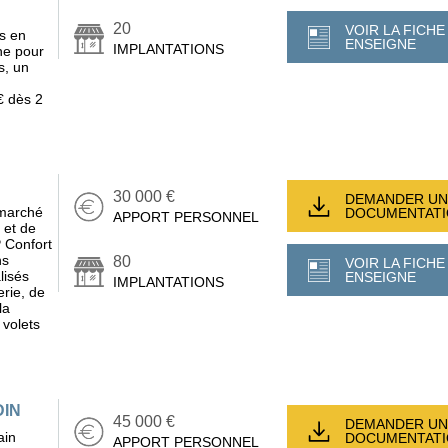
20
VOIR LA FICHE
és en
ENSEIGNE
IMPLANTATIONS
ne pour
s, un
€ dès 2
30 000 €
DEMANDER UN
 marché
DOCUMENTAT
APPORT PERSONNEL
 et de
P Confort
ns
80
VOIR LA FICHE
lisés
ENSEIGNE
IMPLANTATIONS
rie, de
la
 volets
DIN
45 000 €
DEMANDER UN
ain
DOCUMENTAT
APPORT PERSONNEL