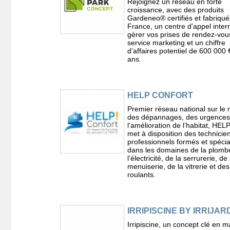
Rejoignez un réseau en forte
croissance, avec des produits
Gardeneo® certifiés et fabriqu
France, un centre dʼappel inter
gérer vos prises de rendez-vou
service marketing et un chiffre
dʼaffaires potentiel de 600 000 
ans.
HELP CONFORT
Premier réseau national sur le
des dépannages, des urgences
l’amélioration de l’habitat, HEL
met à disposition des technicie
professionnels formés et spécia
dans les domaines de la plombe
l’électricité, de la serrurerie, de 
menuiserie, de la vitrerie et des
roulants.
IRRIPISCINE BY IRRIJAR
Irripiscine, un concept clé en m