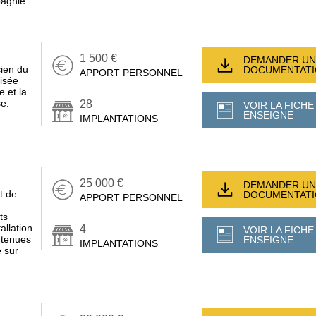
agnie.
1 500 €
DEMANDER UN
cien du
DOCUMENTAT
APPORT PERSONNEL
lisée
e et la
e.
28
VOIR LA FICHE
ENSEIGNE
IMPLANTATIONS
25 000 €
DEMANDER UN
t de
DOCUMENTAT
APPORT PERSONNEL
ts
allation
4
VOIR LA FICHE
outenues
ENSEIGNE
IMPLANTATIONS
é sur