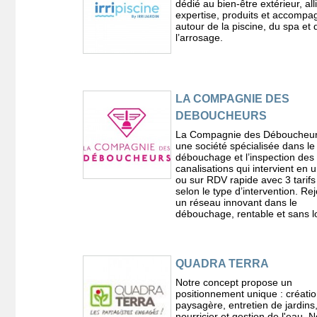
dédié au bien-être extérieur, all
expertise, produits et accomp
autour de la piscine, du spa et 
l’arrosage.
LA COMPAGNIE DES
DEBOUCHEURS
La Compagnie des Déboucheur
une société spécialisée dans le
débouchage et l’inspection des
canalisations qui intervient en 
ou sur RDV rapide avec 3 tarifs 
selon le type d’intervention. Re
un réseau innovant dans le
débouchage, rentable et sans l
QUADRA TERRA
Notre concept propose un
positionnement unique : créati
paysagère, entretien de jardins,
nourricier et gestion de l'eau. N