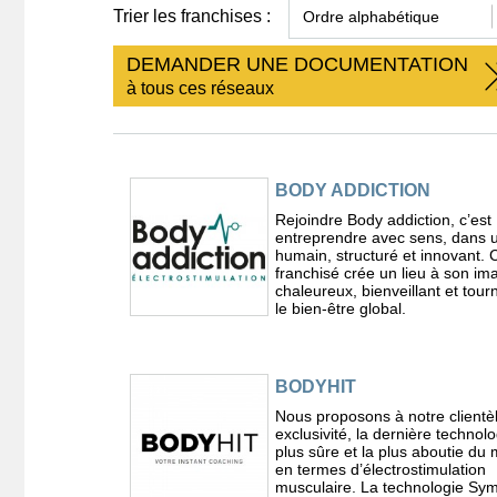
Trier les franchises :
DEMANDER UNE DOCUMENTATION
à tous ces réseaux
BODY ADDICTION
Rejoindre Body addiction, c’est
entreprendre avec sens, dans 
humain, structuré et innovant.
franchisé crée un lieu à son im
chaleureux, bienveillant et tour
le bien-être global.
BODYHIT
Nous proposons à notre clientè
exclusivité, la dernière technolo
plus sûre et la plus aboutie du
en termes d’électrostimulation
musculaire. La technologie Sym