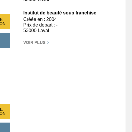
Institut de beauté sous franchise
Créée en : 2004
E
ION
Prix de départ : -
53000 Laval
VOIR PLUS
E
ION