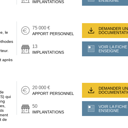
ENSEIGNE
IMPLANTATIONS
75 000 €
DEMANDER UN
e, le
DOCUMENTAT
APPORT PERSONNEL
méthodes
13
VOIR LA FICHE
teur.
ENSEIGNE
IMPLANTATIONS
t après
20 000 €
DEMANDER UN
de
DOCUMENTAT
APPORT PERSONNEL
MS) qui
ing
ces,
50
VOIR LA FICHE
ats
ENSEIGNE
IMPLANTATIONS
ement
t de