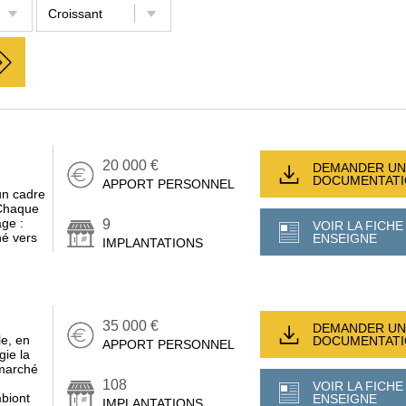
20 000 €
DEMANDER UN
DOCUMENTAT
APPORT PERSONNEL
un cadre
 Chaque
age :
9
VOIR LA FICHE
né vers
ENSEIGNE
IMPLANTATIONS
35 000 €
DEMANDER UN
le, en
DOCUMENTAT
APPORT PERSONNEL
gie la
 marché
108
VOIR LA FICHE
biont
ENSEIGNE
IMPLANTATIONS