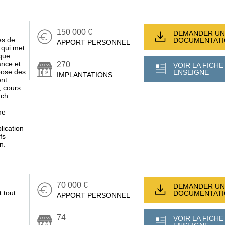
150 000 €
DEMANDER UN
es de
DOCUMENTAT
APPORT PERSONNEL
 qui met
que.
ance et
270
VOIR LA FICHE
opose des
ENSEIGNE
IMPLANTATIONS
ent
, cours
ach
ne
lication
fs
n.
70 000 €
DEMANDER UN
 tout
DOCUMENTAT
APPORT PERSONNEL
74
VOIR LA FICHE