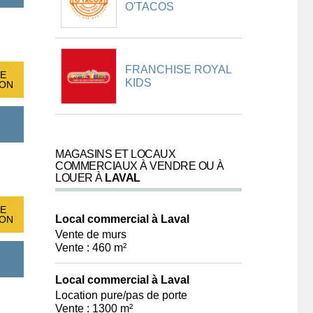
O'TACOS
FRANCHISE ROYAL
E
KIDS
ION
MAGASINS ET LOCAUX
COMMERCIAUX À VENDRE OU À
LOUER À
LAVAL
E
Local commercial à Laval
ION
Vente de murs
Vente : 460 m²
Local commercial à Laval
Location pure/pas de porte
Vente : 1300 m²