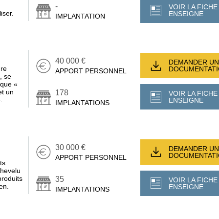
-
VOIR LA FICHE
iser.
ENSEIGNE
IMPLANTATION
40 000 €
DEMANDER UN
ure
DOCUMENTAT
APPORT PERSONNEL
, se
ique «
et un
178
VOIR LA FICHE
.
ENSEIGNE
IMPLANTATIONS
30 000 €
DEMANDER UN
DOCUMENTAT
APPORT PERSONNEL
ts
chevelu
produits
35
VOIR LA FICHE
ien.
ENSEIGNE
IMPLANTATIONS