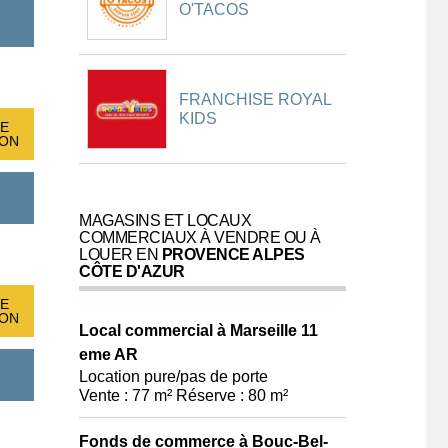
O'TACOS
FRANCHISE ROYAL
KIDS
E
ION
MAGASINS ET LOCAUX
COMMERCIAUX À VENDRE OU À
LOUER EN
PROVENCE ALPES
CÔTE D'AZUR
E
ION
Local commercial à Marseille 11
eme AR
Location pure/pas de porte
Vente : 77 m² Réserve : 80 m²
Fonds de commerce à Bouc-Bel-