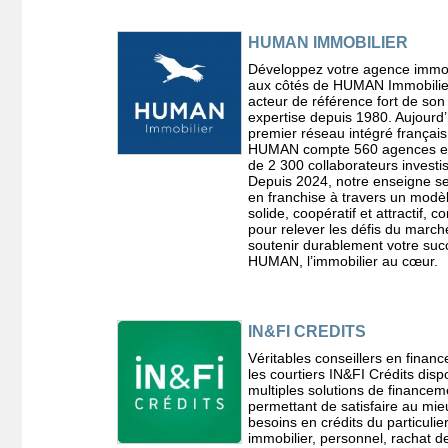
HUMAN IMMOBILIER
Développez votre agence immob
aux côtés de HUMAN Immobilie
acteur de référence fort de son
expertise depuis 1980. Aujourd’
premier réseau intégré français
HUMAN compte 560 agences et
de 2 300 collaborateurs investis
Depuis 2024, notre enseigne se
en franchise à travers un modè
solide, coopératif et attractif, c
pour relever les défis du march
soutenir durablement votre suc
HUMAN, l’immobilier au cœur.
IN&FI CREDITS
Véritables conseillers en finan
les courtiers IN&FI Crédits dis
multiples solutions de financem
permettant de satisfaire au mie
besoins en crédits du particulier
immobilier, personnel, rachat d