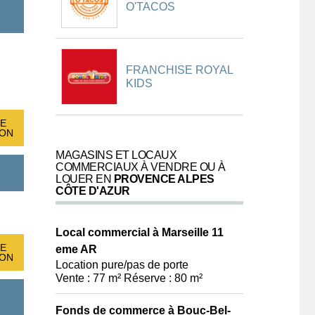
O'TACOS
FRANCHISE ROYAL
KIDS
E
ION
MAGASINS ET LOCAUX
COMMERCIAUX À VENDRE OU À
LOUER EN
PROVENCE ALPES
CÔTE D'AZUR
Local commercial à Marseille 11
E
eme AR
ION
Location pure/pas de porte
Vente : 77 m² Réserve : 80 m²
Fonds de commerce à Bouc-Bel-