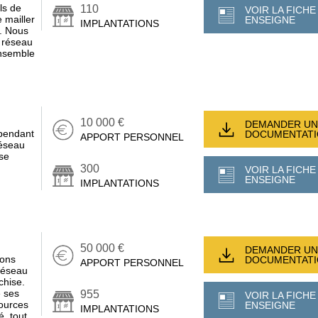
ls de
110
VOIR LA FICHE
e mailler
ENSEIGNE
IMPLANTATIONS
l. Nous
 réseau
ensemble
10 000 €
DEMANDER UN
pendant
DOCUMENTAT
APPORT PERSONNEL
réseau
ise
300
VOIR LA FICHE
ENSEIGNE
IMPLANTATIONS
50 000 €
DEMANDER UN
vons
DOCUMENTAT
APPORT PERSONNEL
 réseau
chise.
 ses
955
VOIR LA FICHE
ources
ENSEIGNE
IMPLANTATIONS
é, tout