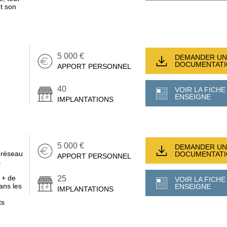
t son
5 000 €
DEMANDER UN
DOCUMENTAT
APPORT PERSONNEL
40
VOIR LA FICHE
ENSEIGNE
IMPLANTATIONS
5 000 €
DEMANDER UN
r réseau
DOCUMENTAT
APPORT PERSONNEL
s
c + de
25
VOIR LA FICHE
ans les
ENSEIGNE
IMPLANTATIONS
ts