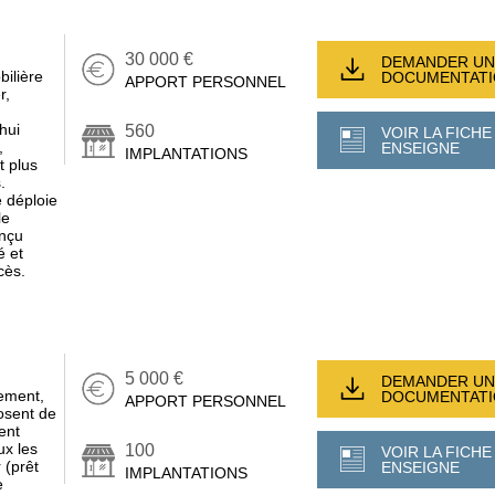
30 000 €
DEMANDER UN
ilière
DOCUMENTAT
APPORT PERSONNEL
r,
hui
560
VOIR LA FICHE
,
ENSEIGNE
IMPLANTATIONS
 plus
.
 déploie
le
onçu
é et
cès.
5 000 €
DEMANDER UN
cement,
DOCUMENTAT
APPORT PERSONNEL
posent de
ent
ux les
100
VOIR LA FICHE
 (prêt
ENSEIGNE
IMPLANTATIONS
e