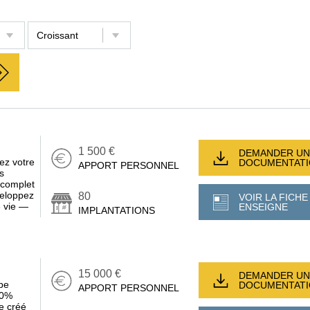
1 500 €
DEMANDER UN
z votre
DOCUMENTAT
APPORT PERSONNEL
s
 complet
veloppez
80
VOIR LA FICHE
e vie —
ENSEIGNE
IMPLANTATIONS
15 000 €
DEMANDER UN
pe
DOCUMENTAT
APPORT PERSONNEL
00%
e créé