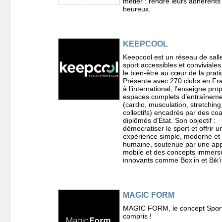
métier : rendre leurs adhérents
heureux.
KEEPCOOL
Keepcool est un réseau de sall
sport accessibles et conviviales
le bien-être au cœur de la prati
Présente avec 270 clubs en Fr
à l’international, l’enseigne pr
espaces complets d’entraînem
(cardio, musculation, stretching
collectifs) encadrés par des co
diplômés d’État. Son objectif :
démocratiser le sport et offrir u
expérience simple, moderne et
humaine, soutenue par une app
mobile et des concepts immersi
innovants comme Box’in et Bik’i
MAGIC FORM
MAGIC FORM, le concept Sport
compris !