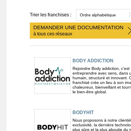
Trier les franchises :
DEMANDER UNE DOCUMENTATION
à tous ces réseaux
BODY ADDICTION
Rejoindre Body addiction, c’est
entreprendre avec sens, dans 
humain, structuré et innovant.
franchisé crée un lieu à son im
chaleureux, bienveillant et tour
le bien-être global.
BODYHIT
Nous proposons à notre clientè
exclusivité, la dernière technolo
plus sûre et la plus aboutie du