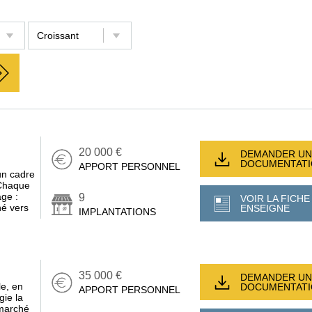
20 000 €
DEMANDER UN
DOCUMENTAT
APPORT PERSONNEL
un cadre
 Chaque
age :
9
VOIR LA FICHE
né vers
ENSEIGNE
IMPLANTATIONS
35 000 €
DEMANDER UN
le, en
DOCUMENTAT
APPORT PERSONNEL
gie la
 marché