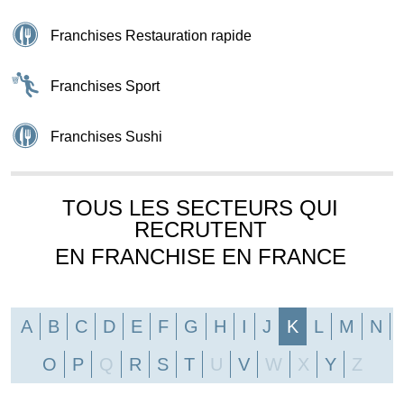
Franchises Restauration rapide
Franchises Sport
Franchises Sushi
TOUS LES SECTEURS QUI
RECRUTENT
EN FRANCHISE EN FRANCE
A
B
C
D
E
F
G
H
I
J
K
L
M
N
O
P
Q
R
S
T
U
V
W
X
Y
Z