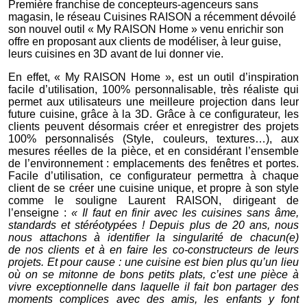
Première franchise
de concepteurs-agenceurs sans
magasin, le réseau
Cuisines RAISON a récemment dévoilé
son nouvel outil « My RAISON Home » venu enrichir son
offre en proposant aux clients de modéliser, à leur guise,
leurs cuisines en 3D avant de lui donner vie.
En effet, « My RAISON Home », est un outil d’inspiration
facile d’utilisation,
100% personnalisable
, très réaliste qui
permet aux utilisateurs une meilleure projection dans leur
future cuisine, grâce à la 3D. Grâce à ce configurateur, les
clients peuvent désormais créer et enregistrer des projets
100% personnalisés (Style, couleurs, textures…), aux
mesures réelles de la pièce, et en considérant l’ensemble
de l’environnement : emplacements des fenêtres et portes.
Facile d’utilisation, ce configurateur permettra à chaque
client de se créer une cuisine unique, et propre à son style
comme le souligne Laurent RAISON, dirigeant de
l’enseigne :
« Il faut en finir avec les cuisines sans âme,
standards et stéréotypées ! Depuis plus de 20 ans, nous
nous attachons à identifier la singularité de chacun(e)
de nos clients et à en faire les co-constructeurs de leurs
projets. Et pour cause : une cuisine est bien plus qu’un lieu
où on se mitonne de bons petits plats, c’est une pièce à
vivre exceptionnelle dans laquelle il fait bon partager des
moments complices avec des amis, les enfants y font