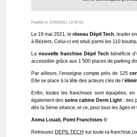
Publiée le
22/06/2021 18:45:00
Le 19 mai 2021, le
réseau Dépil Tech
, leader e
à Béziers. Celui-ci est situé parmi les 110 bout
La
nouvelle franchise Dépil Tech
bénéficie d
accessible grâce aux 1 500 places de parking disp
Par ailleurs, l'enseigne
compte près de 125
cen
Elle se place à la tête des acteurs clés de l’
élimi
Enfin, toutes les franchises sont équipées, en
également des
soins cabine Derm Light
: des p
dès la 5ème séance, et ce, pour tous les âges et 
Asma Louati
, Point Franchises ©
Retrouvez
DEPIL TECH
sur toute-la-franchise.c