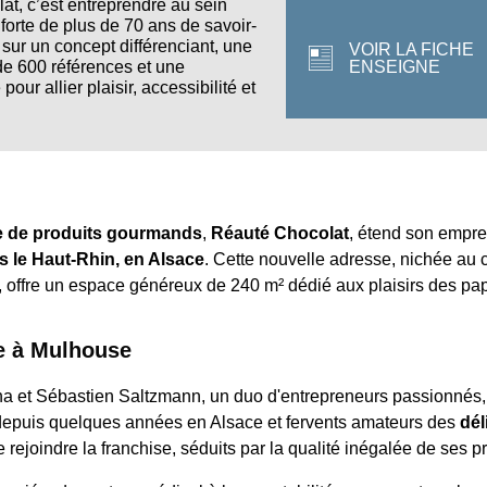
t, c’est entreprendre au sein
forte de plus de 70 ans de savoir-
 sur un concept différenciant, une
VOIR LA FICHE
ENSEIGNE
de 600 références et une
our allier plaisir, accessibilité et
se de produits gourmands
,
Réauté Chocolat
, étend son empre
 le Haut-Rhin, en Alsace
. Cette nouvelle adresse, nichée au
offre un espace généreux de 240 m² dédié aux plaisirs des papi
e à Mulhouse
ina et Sébastien Saltzmann, un duo d'entrepreneurs passionnés,
depuis quelques années en Alsace et fervents amateurs des
dél
 de rejoindre la franchise, séduits par la qualité inégalée de ses p