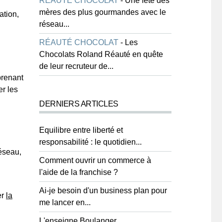
RÉAUTÉ CHOCOLAT
-
Une fête des
mères des plus gourmandes avec le
ation,
réseau...
RÉAUTÉ CHOCOLAT
-
Les
Chocolats Roland Réauté en quête
de leur recruteur de...
prenant
er les
DERNIERS ARTICLES
Equilibre entre liberté et
responsabilité : le quotidien...
réseau,
Comment ouvrir un commerce à
l'aide de la franchise ?
Ai-je besoin d'un business plan pour
er
la
me lancer en...
L'enseigne Boulanger