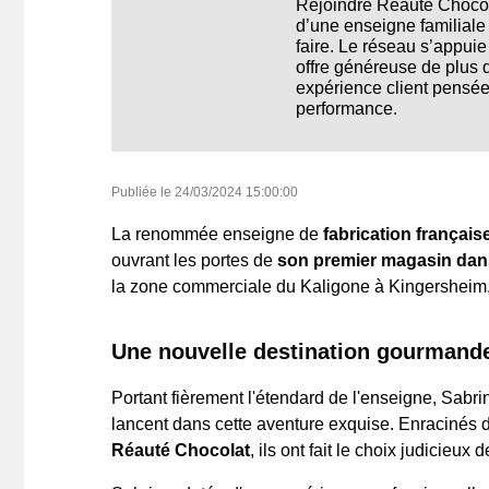
Rejoindre Réauté Chocola
d’une enseigne familiale 
faire. Le réseau s’appuie
offre généreuse de plus 
expérience client pensée p
performance.
Publiée le
24/03/2024 15:00:00
La renommée enseigne de
fabrication françai
ouvrant les portes de
son premier magasin dans
la zone commerciale du Kaligone à Kingersheim, 
Une nouvelle destination gourmand
Portant fièrement l'étendard de l'enseigne, Sabr
lancent dans cette aventure exquise. Enracinés 
Réauté Chocolat
, ils ont fait le choix judicieux