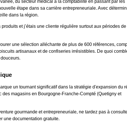
variée, du secteur médical à la comptabilité en passant par les
 nouvelle étape dans sa carrière entrepreneuriale. Avec détermin
lle dans la région.
produits et j’étais une cliente régulière surtout aux périodes de
savourer une sélection alléchante de plus de 600 références, com
scuits artisanaux et de confiseries irrésistibles. De quoi combl
e douceurs.
gique
rque un tournant significatif dans la stratégie d'expansion du 
vec des magasins en Bourgogne-Franche-Compté (Quetigny et
 aventure gourmande et entrepreneuriale, ne tardez pas à consult
r une documentation gratuite.