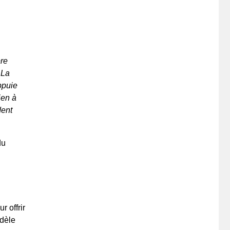
bre
 La
ppuie
ien à
dent
du
r offrir
odèle