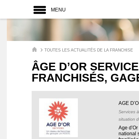
MENU
TOUTES LES ACTUALITÉS DE LA FRANCHISE
ÂGE D’OR SERVICES
FRANCHISÉS, GAG
AGE D'
Services à
situation 
Age d'Or 
national