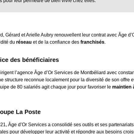
es pour leur permettre de bien vivre chez elles.
d, Gérard et Arielle Aubry renouvellent leur contrat avec Âge d’
idité du
réseau
et de la confiance des
franchisés
.
ce des bénéficiaires
irigent l’agence Âge d’Or Services de Montbéliard avec consta
ne structure reconnue localement pour la diversité de son offre e
e de 80 salariés agit chaque jour pour favoriser le
maintien 
roupe La Poste
1, Âge d’Or Services a consolidé ses outils et ses partenariats
ales pour développer leur activité et répondre aux besoins croi