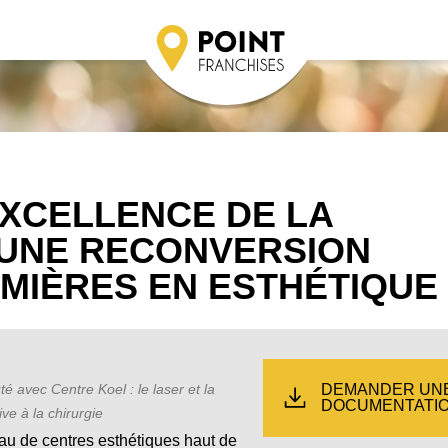
EXCELLENCE DE LA
 UNE RECONVERSION
RMIÈRES EN ESTHÉTIQUE
DEMANDER UN
té avec Centre Koel : le laser et la
DOCUMENTATI
ve à la chirurgie
au de centres esthétiques haut de