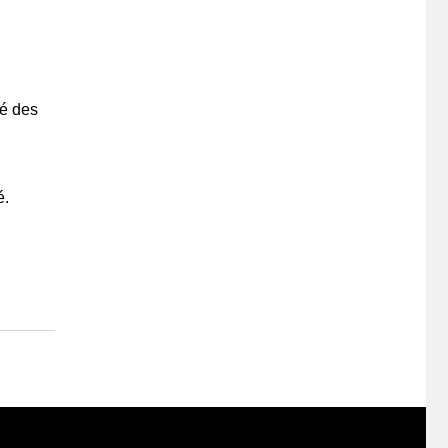
té des
é.