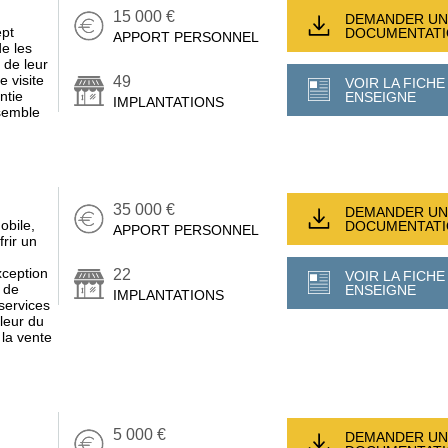
15 000 €
DEMANDER UN
ept
DOCUMENTAT
APPORT PERSONNEL
e les
t de leur
e visite
49
VOIR LA FICHE
ntie
ENSEIGNE
IMPLANTATIONS
semble
35 000 €
DEMANDER UN
obile,
DOCUMENTAT
APPORT PERSONNEL
frir un
xception
22
VOIR LA FICHE
s de
ENSEIGNE
IMPLANTATIONS
 services
leur du
la vente
5 000 €
DEMANDER UN