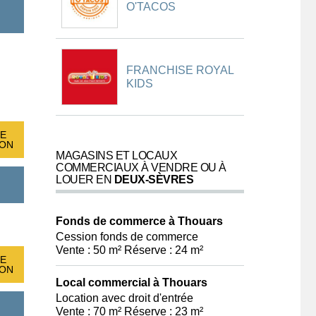
O'TACOS
FRANCHISE ROYAL
KIDS
E
ION
MAGASINS ET LOCAUX
COMMERCIAUX À VENDRE OU À
LOUER EN
DEUX-SÈVRES
Fonds de commerce à Thouars
Cession fonds de commerce
Vente : 50 m² Réserve : 24 m²
E
ION
Local commercial à Thouars
Location avec droit d'entrée
Vente : 70 m² Réserve : 23 m²