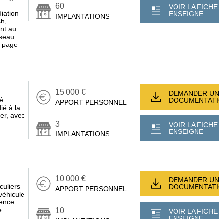
t
60
VOIR LA FICHE
iation
ENSEIGNE
IMPLANTATIONS
sh,
nt au
éseau
e page
15 000 €
DEMANDER UN
é
DOCUMENTAT
APPORT PERSONNEL
ié à la
ier, avec
3
VOIR LA FICHE
ENSEIGNE
IMPLANTATIONS
10 000 €
DEMANDER UN
culiers
DOCUMENTAT
APPORT PERSONNEL
 véhicule
ience
e.
10
VOIR LA FICHE
ENSEIGNE