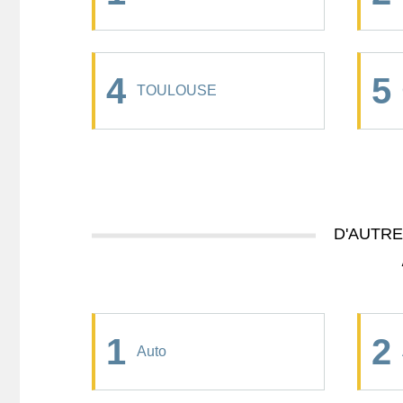
4
5
TOULOUSE
D'AUTR
1
2
Auto