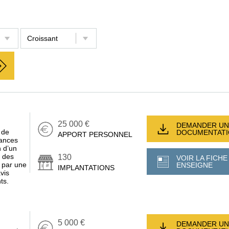
25 000 €
DEMANDER UN
 de
DOCUMENTAT
APPORT PERSONNEL
rances
n d’un
t des
130
VOIR LA FICHE
 par une
ENSEIGNE
IMPLANTATIONS
vis
ts.
5 000 €
DEMANDER UN