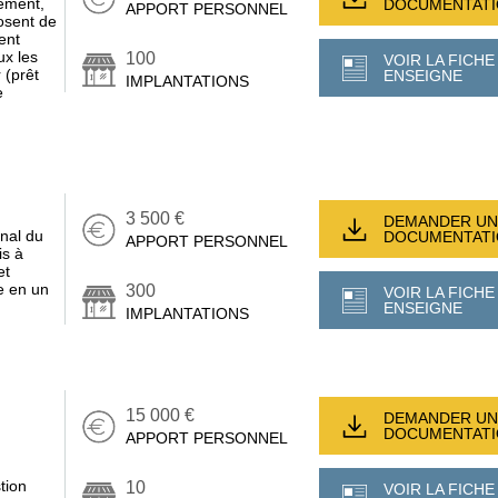
cement,
DOCUMENTAT
APPORT PERSONNEL
posent de
ent
ux les
100
VOIR LA FICHE
 (prêt
ENSEIGNE
IMPLANTATIONS
e
3 500 €
DEMANDER UN
nal du
DOCUMENTAT
APPORT PERSONNEL
is à
et
le en un
300
VOIR LA FICHE
ENSEIGNE
IMPLANTATIONS
15 000 €
DEMANDER UN
DOCUMENTAT
APPORT PERSONNEL
tion
10
VOIR LA FICHE