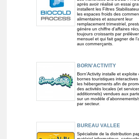
après avoir réalisé un essai grat
installent les Filtres Stabilisate
les espaces froids des commer
alimentaires et assurent leur
remplacement trimestriel, prest
génère un chiffre d’affaires réc
toujours croissants par prélèv
mensuel et qui fait gagner de l’
aux commerçants.
BORN'ACTIVITY
Born’Activity installe et exploite
bornes touristiques interactive
les hébergements afin de prom
des activités locales (et service
additionnels) vendues aux part
sur un modèle d’abonnements/
par secteur.
BUREAU VALLEE
Spécialiste de la distribution pa
matériel informatique, cartouch