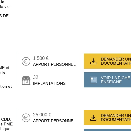
 la
e vie
S DE
1 500 €
DEMANDER UN
DOCUMENTAT
APPORT PERSONNEL
ME et
 le
32
VOIR LA FICHE
ENSEIGNE
IMPLANTATIONS
tion et
25 000 €
DEMANDER UN
, CDD,
DOCUMENTAT
APPORT PERSONNEL
des PME
phique.