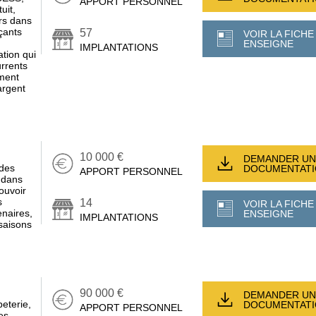
APPORT PERSONNEL
uit,
urs dans
çants
57
VOIR LA FICHE
ENSEIGNE
IMPLANTATIONS
ation qui
urrents
ement
argent
10 000 €
DEMANDER UN
 des
DOCUMENTAT
APPORT PERSONNEL
s dans
ouvoir
s
14
VOIR LA FICHE
enaires,
ENSEIGNE
IMPLANTATIONS
saisons
90 000 €
DEMANDER UN
peterie,
DOCUMENTAT
APPORT PERSONNEL
es