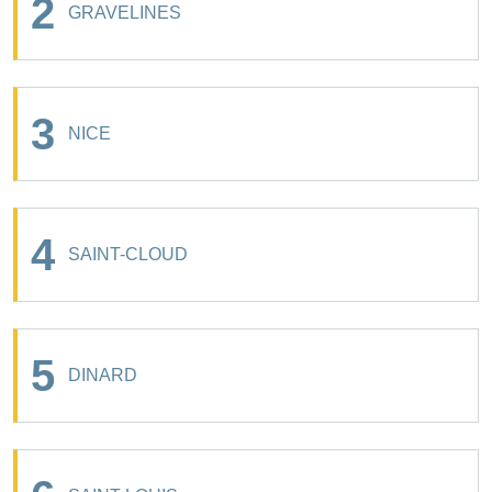
2
GRAVELINES
3
NICE
4
SAINT-CLOUD
5
DINARD