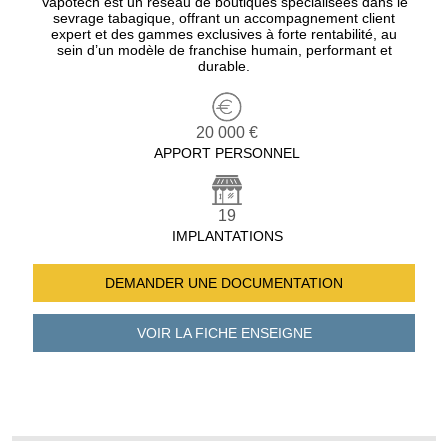
Vapotech est un réseau de boutiques spécialisées dans le
sevrage tabagique, offrant un accompagnement client
expert et des gammes exclusives à forte rentabilité, au
sein d’un modèle de franchise humain, performant et
durable.
20 000 €
APPORT PERSONNEL
19
IMPLANTATIONS
DEMANDER UNE
DOCUMENTATION
VOIR LA FICHE
ENSEIGNE