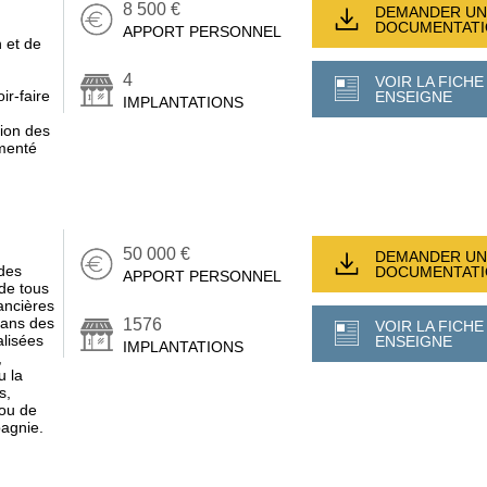
8 500 €
DEMANDER UN
DOCUMENTAT
APPORT PERSONNEL
 et de
4
VOIR LA FICHE
ir-faire
ENSEIGNE
IMPLANTATIONS
tion des
imenté
50 000 €
DEMANDER UN
des
DOCUMENTAT
APPORT PERSONNEL
de tous
ancières
 dans des
1576
VOIR LA FICHE
alisées
ENSEIGNE
IMPLANTATIONS
,
u la
s,
 ou de
agnie.