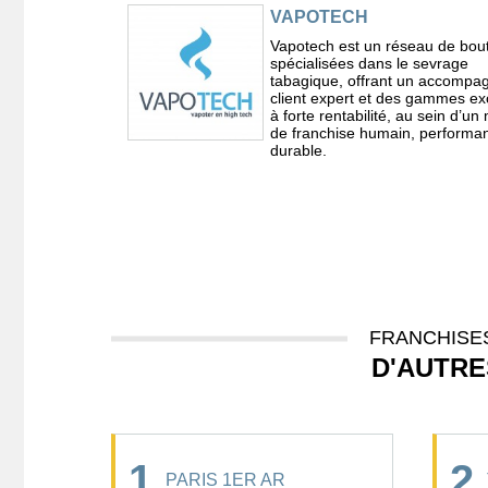
VAPOTECH
Vapotech est un réseau de bou
spécialisées dans le sevrage
tabagique, offrant un accomp
client expert et des gammes ex
à forte rentabilité, au sein d’u
de franchise humain, performan
durable.
FRANCHISES
D'AUTRE
1
2
PARIS 1ER AR