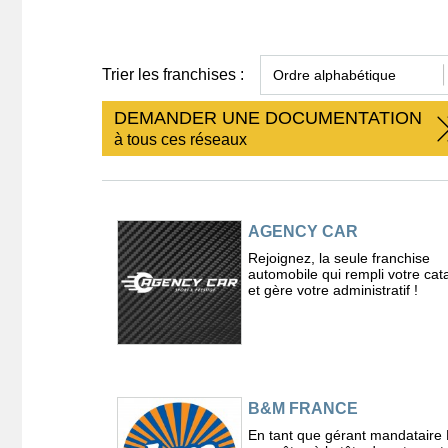
Trier les franchises :
DEMANDER UNE DOCUMENTATION
à tous ces réseaux
AGENCY CAR
Rejoignez, la seule franchise
automobile qui rempli votre cat
et gère votre administratif !
B&M FRANCE
En tant que gérant mandatair