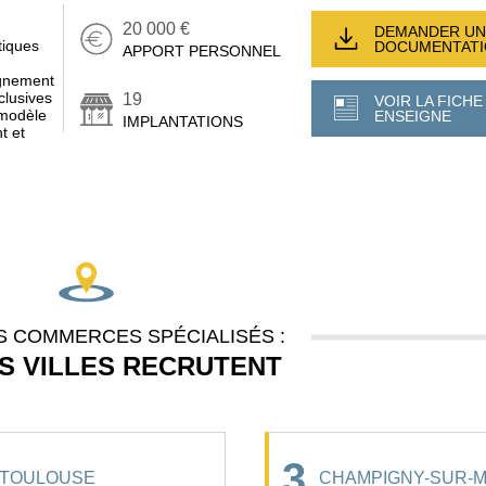
20 000 €
DEMANDER UN
tiques
DOCUMENTAT
APPORT PERSONNEL
agnement
clusives
19
VOIR LA FICHE
n modèle
ENSEIGNE
IMPLANTATIONS
t et
 COMMERCES SPÉCIALISÉS :
S VILLES RECRUTENT
3
TOULOUSE
CHAMPIGNY-SUR-