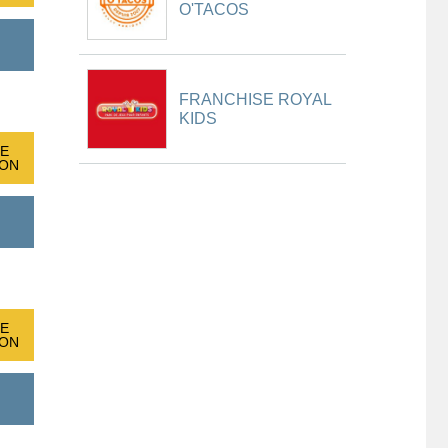
O'TACOS
FRANCHISE ROYAL
KIDS
E
ION
E
ION